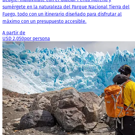
sumérgete en la naturaleza del Parque Nacional Tierra del
Fuego, todo con un itinerario diseñado para disfrutar al
máximo con un presupuesto accesible.
A partir de
USD 2,050
por persona