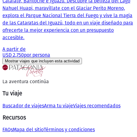
Calafate, Bariloche e Iguazú. Descubre la belleza del Lago
Nahuel Huapi, maravíllate con el Glaciar Perito Moreno,
explora el Parque Nacional Tierra del Fuego y vive la magia
de las Cataratas del Iguazú, todo en un viaje diseñado para
ofrecerte la mejor experiencia con un presupuesto
accesible.
A partir de
USD 2,750
por persona
Mostrar viajes que incluyen esta actividad
La aventura continúa
Tu viaje
Buscador de viajes
Arma tu viaje
Viajes recomendados
Recursos
FAQs
Mapa del sitio
Términos y condiciones