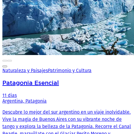
Naturaleza y Paisajes
Patrimonio y Cultura
Patagonia Esencial
11 dias
Argentina, Patagonia
Descubre lo mejor del sur argentino en un viaje inolvidable.
Vive la magia de Buenos Aires con su vibrante noche de
tango y explora la belleza de la Patagonia. Recorre el Canal
Beagle, maravíllate con el Glaciar Perito Moreno y