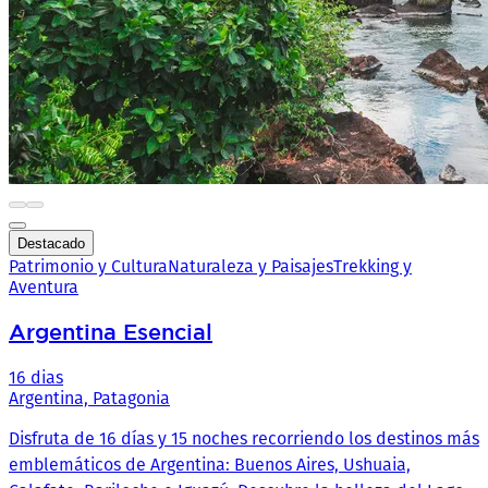
Destacado
Patrimonio y Cultura
Naturaleza y Paisajes
Trekking y
Aventura
Argentina Esencial
16 dias
Argentina, Patagonia
Disfruta de 16 días y 15 noches recorriendo los destinos más
emblemáticos de Argentina: Buenos Aires, Ushuaia,