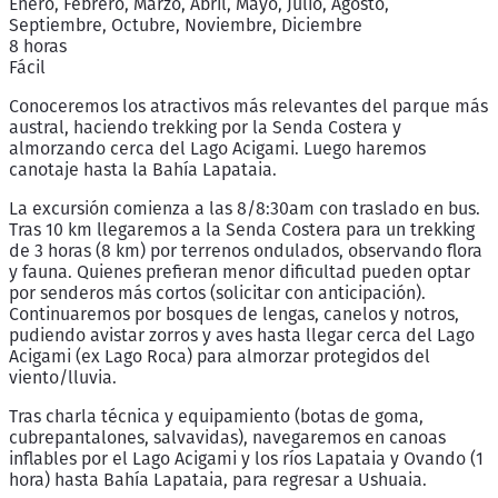
Enero, Febrero, Marzo, Abril, Mayo, Julio, Agosto,
Septiembre, Octubre, Noviembre, Diciembre
8 horas
Fácil
Conoceremos los atractivos más relevantes del parque más
austral, haciendo trekking por la Senda Costera y
almorzando cerca del Lago Acigami. Luego haremos
canotaje hasta la Bahía Lapataia.
La excursión comienza a las 8/8:30am con traslado en bus.
Tras 10 km llegaremos a la Senda Costera para un trekking
de 3 horas (8 km) por terrenos ondulados, observando flora
y fauna. Quienes prefieran menor dificultad pueden optar
por senderos más cortos (solicitar con anticipación).
Continuaremos por bosques de lengas, canelos y notros,
pudiendo avistar zorros y aves hasta llegar cerca del Lago
Acigami (ex Lago Roca) para almorzar protegidos del
viento/lluvia.
Tras charla técnica y equipamiento (botas de goma,
cubrepantalones, salvavidas), navegaremos en canoas
inflables por el Lago Acigami y los ríos Lapataia y Ovando (1
hora) hasta Bahía Lapataia, para regresar a Ushuaia.