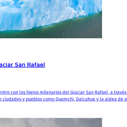
aciar San Rafael
ntro con los hielos milenarios del Glaciar San Rafael, a través
n ciudades y pueblos como Quemchi, Dalcahue y la aldea de p