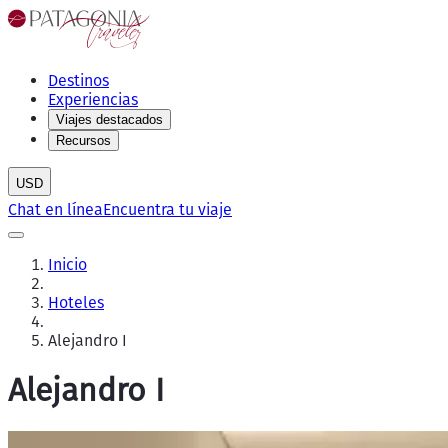
Destinos
Experiencias
Viajes destacados
Recursos
USD
Chat en línea
Encuentra tu viaje
Inicio
Hoteles
Alejandro I
Alejandro I