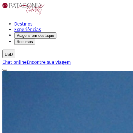
Destinos
Experiências
Viagens em destaque
Recursos
USD
Chat online
Encontre sua viagem