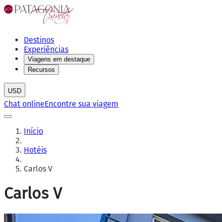
Destinos
Experiências
Viagens em destaque
Recursos
USD
Chat online
Encontre sua viagem
Início
Hotéis
Carlos V
Carlos V