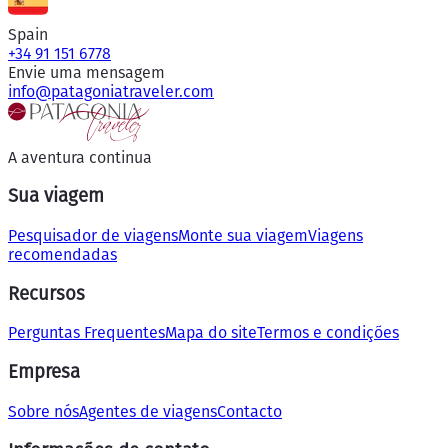
Spain
+34 91 151 6778
Envie uma mensagem
info@patagoniatraveler.com
A aventura continua
Sua viagem
Pesquisador de viagens
Monte sua viagem
Viagens
recomendadas
Recursos
Perguntas Frequentes
Mapa do site
Termos e condições
Empresa
Sobre nós
Agentes de viagens
Contacto