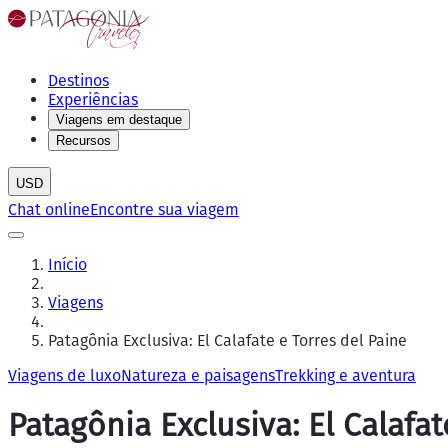
Destinos
Experiências
Viagens em destaque
Recursos
USD
Chat online
Encontre sua viagem
Início
Viagens
Patagônia Exclusiva: El Calafate e Torres del Paine
Viagens de luxo
Natureza e paisagens
Trekking e aventura
Patagônia Exclusiva: El Calafat