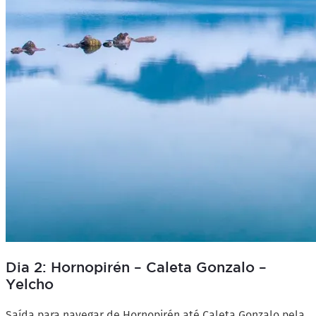
Dia 2: Hornopirén – Caleta Gonzalo –
Yelcho
Saída para navegar de Hornopirén até Caleta Gonzalo pela