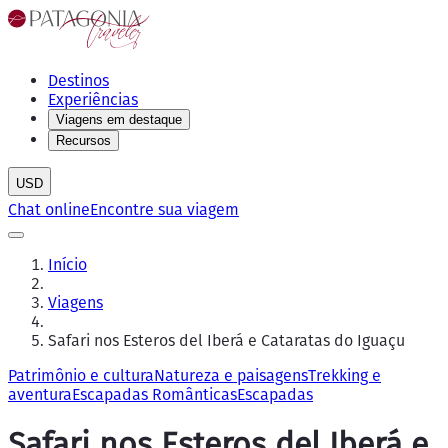
Destinos
Experiências
Viagens em destaque
Recursos
USD
Chat online
Encontre sua viagem
Início
Viagens
Safari nos Esteros del Iberá e Cataratas do Iguaçu
Patrimônio e cultura
Natureza e paisagens
Trekking e
aventura
Escapadas Românticas
Escapadas
Safari nos Esteros del Iberá e