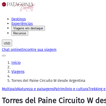
Destinos
Experiências
Viagens em destaque
Recursos
USD
Chat online
Encontre sua viagem
Início
Viagens
Torres del Paine Circuito W desde Argentina
Multipaís
Natureza e paisagens
Patrimônio e cultura
Trekking e
Torres del Paine Circuito W de