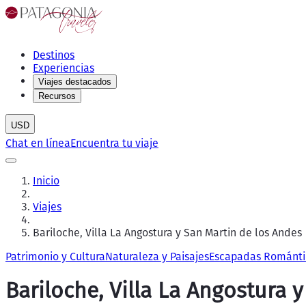
Destinos
Experiencias
Viajes destacados
Recursos
USD
Chat en línea
Encuentra tu viaje
Inicio
Viajes
Bariloche, Villa La Angostura y San Martin de los Andes
Patrimonio y Cultura
Naturaleza y Paisajes
Escapadas Románti
Bariloche, Villa La Angostura 