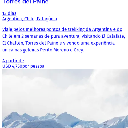
Torres del Paine
13 dias
Argentina, Chile, Patagônia
Viaje pelos melhores pontos de trekking da Argentina e do
Chile em 2 semanas de pura aventura, visitando El Calafate,
El Chaltén, Torres del Paine e vivendo uma experiência
única nas geleiras Perito Moreno e Grey.
A partir de
USD 4,750
por pessoa