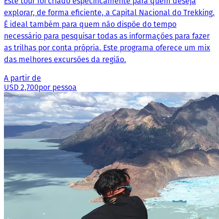
Este tour foi criado especificamente para quem deseja
explorar, de forma eficiente, a Capital Nacional do Trekking.
É ideal também para quem não dispõe do tempo
necessário para pesquisar todas as informações para fazer
as trilhas por conta própria. Este programa oferece um mix
das melhores excursões da região.
A partir de
USD 2,700
por pessoa