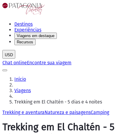
Destinos
Experiências
Viagens em destaque
Recursos
USD
Chat online
Encontre sua viagem
Início
Viagens
Trekking em El Chaltén - 5 dias e 4 noites
Trekking e aventura
Natureza e paisagens
Camping
Trekking em El Chaltén - 5