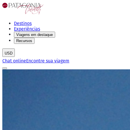
Destinos
Experiências
Viagens em destaque
Recursos
USD
Chat online
Encontre sua viagem