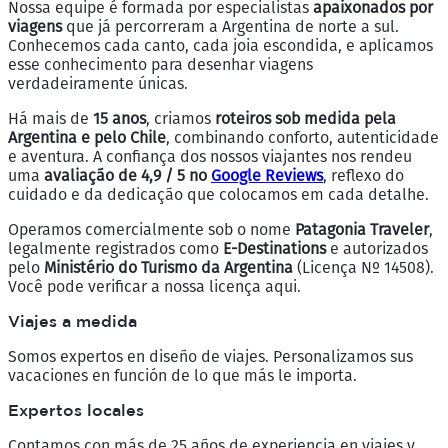
Nossa equipe é formada por especialistas
apaixonados por
viagens
que já percorreram a Argentina de norte a sul.
Conhecemos cada canto, cada joia escondida, e aplicamos
esse conhecimento para desenhar viagens
verdadeiramente únicas.
Há mais de
15 anos
, criamos
roteiros sob medida pela
Argentina e pelo Chile
, combinando conforto, autenticidade
e aventura. A confiança dos nossos viajantes nos rendeu
uma
avaliação de 4,9 / 5 no
Google Reviews
, reflexo do
cuidado e da dedicação que colocamos em cada detalhe.
Operamos comercialmente sob o nome
Patagonia Traveler
,
legalmente registrados como
E-Destinations
e autorizados
pelo
Ministério do Turismo da Argentina
(Licença Nº 14508).
Você pode verificar a nossa licença aqui.
Viajes a medida
Somos expertos en diseño de viajes. Personalizamos sus
vacaciones en función de lo que más le importa.
Expertos locales
Contamos con más de 25 años de experiencia en viajes y